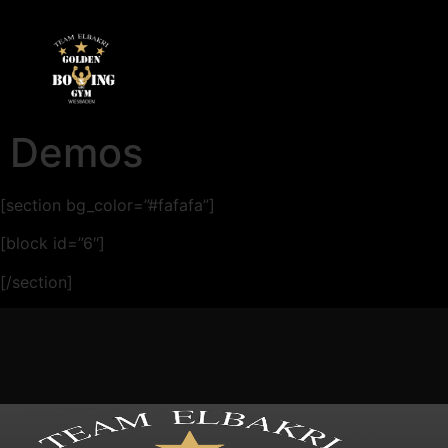
Demos
[section bg_color=”#fafafa”]
[block id=”6″]
[/section]