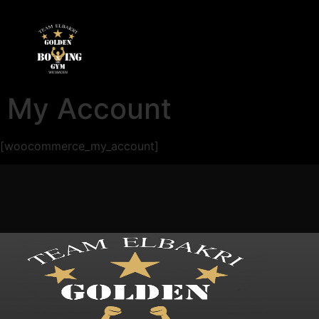
My Account
[woocommerce_my_account]