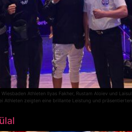
Wiesbaden Athleten Ilyas Fakher, Rustam Aloiev und Laisull
i Athleten zeigten eine brillante Leistung und präsentierte
ülal