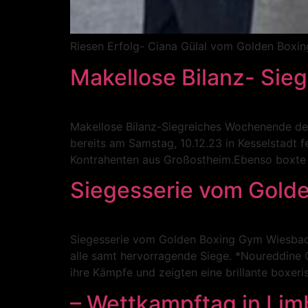
Riesen Erfolg- Ciana Gülal vom Golden Boxin
Makellose Bilanz- Si
Makellose Bilanz-Siegreiches Wochenende d
bereits am Samstag, 10.12.23 in Kesselstadt
Kontrahenten aus Großostheim.Ebenso boxte am
Siegesserie vom Gold
Siegesserie vom Golden Boxing Gym Wiesbade
alle samt hervorragende Siege. *Noureddine C
ihre Kämpfe und zeigten eine brillante boxer
– Wettkampftag in Lim