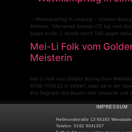
– Wettkampftag in Limburg – •Golden Boxin
Athleten. *Mohamed Amalah (75 kg) vom Gold
siegte in der 2. Runde durch TKO gegen sein
Mei-Li Folk vom Gold
Meisterin
Mei-Li Folk vom Golden Boxing Gym Wiesbade
14.06.-17.06.22 in Velbert, dass sie in der Ge
ihre Gegnerin aus Bayern sehr souverän und z
IMPRESSUM
Hellmundstraße 13 65183 Wiesbade
Telefon: 0162 9041307