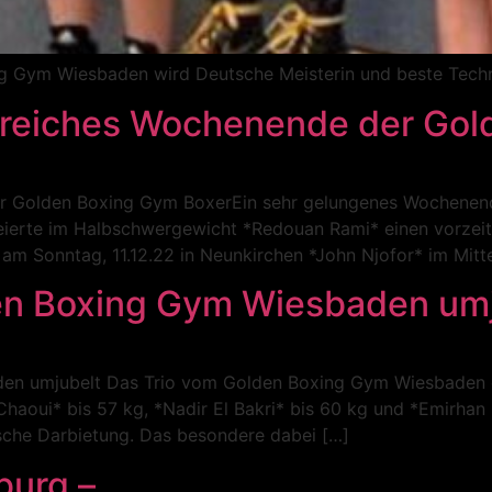
g Gym Wiesbaden wird Deutsche Meisterin und beste Techn
egreiches Wochenende der Go
er Golden Boxing Gym BoxerEin sehr gelungenes Wochene
 feierte im Halbschwergewicht *Redouan Rami* einen vorzei
 Sonntag, 11.12.22 in Neunkirchen *John Njofor* im Mittel
en Boxing Gym Wiesbaden umj
n umjubelt Das Trio vom Golden Boxing Gym Wiesbaden er
haoui* bis 57 kg, *Nadir El Bakri* bis 60 kg und *Emirhan 
ische Darbietung. Das besondere dabei […]
burg –