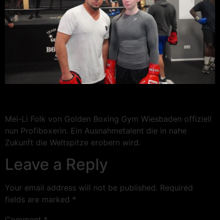
Mei-Li Folk von Golden Boxing Gym Wiesbaden offiziell
nun Profiboxerin. Ein Ausnahmetalent die in nahe
Zukunft die Weltspitze erobern wird.
Leave a Reply
Your email address will not be published.
Required
fields are marked
*
Comment
*