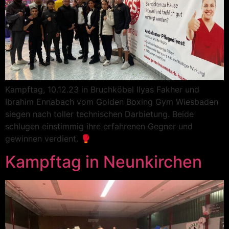
Kampftag, 10.12.23 in Bruchköbel Ilyas Fakher und
Ibrahim Ennabach vom Golden Boxing Gym Wiesbaden
siegen nach toller technischen Darbietung. Beide
schlugen einstimmig ihre erfahrenen Gegner und
gewinnen verdient. 🥊
Kampftag in Neunkirchen