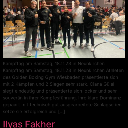
Kampftag am Samstag, 18.11.23 in Neunkirchen
Kampftag am Samstag, 18.11.23 in Neunkirchen Athleten
des Golden Boxing Gym Wiesbaden präsentierte sich
mit 2 Kämpfen und 2 Siegen sehr stark. Ciana Gülal
siegt eindeutig und präsentierte sich locker und sehr
souverän in ihrer Kampfesführung. Ihre klare Dominanz,
gepaart mit technisch gut ausgearbeitete Schlagserien
setze sie erfolgreich und […]
Ilyas Fakher