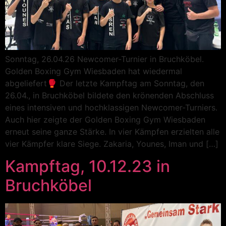
Sonntag, 26.04.26 Newcomer-Turnier in Bruchköbel.
Golden Boxing Gym Wiesbaden hat wiedermal
abgeliefert🥊 Der letzte Kampftag am Sonntag, den
26.04., in Bruchköbel bildete den krönenden Abschluss
eines intensiven und hochklassigen Newcomer-Turniers.
Auch hier zeigte der Golden Boxing Gym Wiesbaden
erneut seine ganze Stärke. In vier Kämpfen erzielten alle
vier Kämpfer klare Siege. Zakaria, Younes, Iman und […]
Kampftag, 10.12.23 in
Bruchköbel