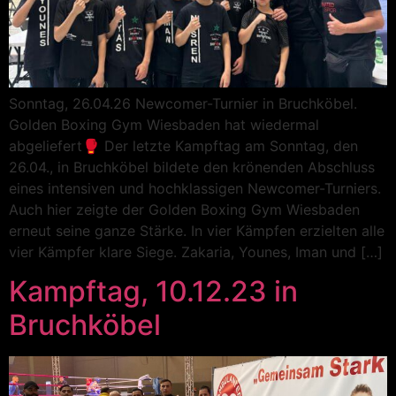
Sonntag, 26.04.26 Newcomer-Turnier in Bruchköbel.
Golden Boxing Gym Wiesbaden hat wiedermal
abgeliefert🥊 Der letzte Kampftag am Sonntag, den
26.04., in Bruchköbel bildete den krönenden Abschluss
eines intensiven und hochklassigen Newcomer-Turniers.
Auch hier zeigte der Golden Boxing Gym Wiesbaden
erneut seine ganze Stärke. In vier Kämpfen erzielten alle
vier Kämpfer klare Siege. Zakaria, Younes, Iman und […]
Kampftag, 10.12.23 in
Bruchköbel