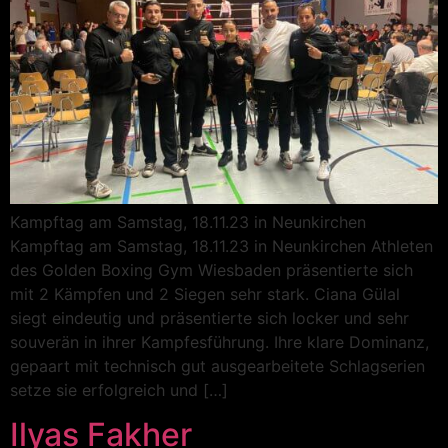
Kampftag am Samstag, 18.11.23 in Neunkirchen
Kampftag am Samstag, 18.11.23 in Neunkirchen Athleten
des Golden Boxing Gym Wiesbaden präsentierte sich
mit 2 Kämpfen und 2 Siegen sehr stark. Ciana Gülal
siegt eindeutig und präsentierte sich locker und sehr
souverän in ihrer Kampfesführung. Ihre klare Dominanz,
gepaart mit technisch gut ausgearbeitete Schlagserien
setze sie erfolgreich und […]
Ilyas Fakher