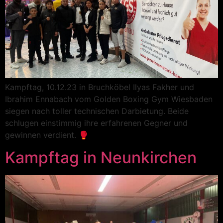
Kampftag, 10.12.23 in Bruchköbel Ilyas Fakher und
Ibrahim Ennabach vom Golden Boxing Gym Wiesbaden
siegen nach toller technischen Darbietung. Beide
schlugen einstimmig ihre erfahrenen Gegner und
gewinnen verdient. 🥊
Kampftag in Neunkirchen